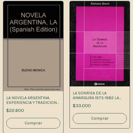
LA SONRISA DE LA
LA NOVELA ARGENTINA.
AMARGURA 1973-1982 LA
EXPERIENCIA Y TRADICION
HISTORIA ARGENTINA A
$33.000
1A.ED
TRAVÉS DE TRES NOVELAS
$22.600
DE OSVALDO SORIAN