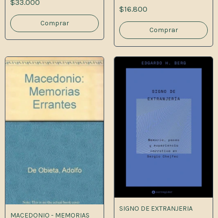
$33.000
IDENTIDAD EN ONCE FILMES
$16.800
CHILENOS Y ARGENTINOS
SIGNO DE EXTRANJERIA
MACEDONIO - MEMORIAS