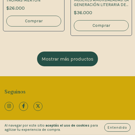
THOMAS MERTON
GENERACIÓN LITERARIA DE
$26.000
LOS '80 O DE LA
$36.000
POSTDICTADURA EN SALTA.
Mostrar más productos
Seguinos
Al navegar por este sitio
aceptás el uso de cookies
para
Entendido
Categorías
agilizar tu experiencia de compra.