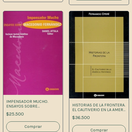
IMPENSADOR MUCHO.
HISTORIAS DE LA FRONTERA.
ENSAYOS SOBRE
EL CAUTIVERIO EN LA AMER
MACEDONIO FERNANDEZ
$25.500
1A.ED
1A.ED
$36.500