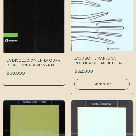
JACOBO FIJMAN, UNA
LA DISOLUCIÒN EN LA OBRA
POETICA DE LAS HUELLAS
DE ALEJANDRA PIZARNIK.
1A.ED
ENSOMBRECIMIENTO DE LA
$32.000
$33.000
EXISTENCIA Y
OCULTAMIENTO DEL