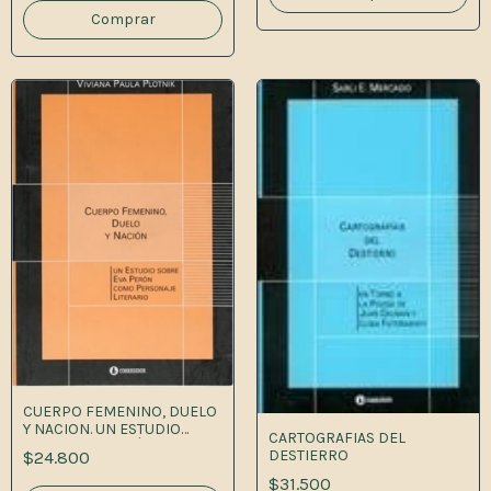
CUERPO FEMENINO, DUELO
Y NACION. UN ESTUDIO
CARTOGRAFIAS DEL
SOBRE EVA PERÓN COMO
DESTIERRO
$24.800
PERSONAJE LITEARIO.
$31.500