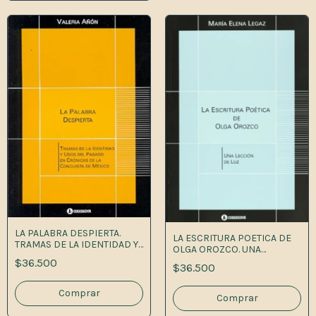
LA PALABRA DESPIERTA.
LA ESCRITURA POETICA DE
TRAMAS DE LA IDENTIDAD Y
OLGA OROZCO. UNA
USOS DEL PASADo en
LECCION D 1A.ED
$36.500
crónicas de la conquisa de
$36.500
méxico