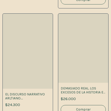
DEMASIADO REAL. LOS
EXCESOS DE LA HISTORIA EN
EL DISCURSO NARRATIVO
LA E
ARLTIANO.
$26.000
INTERTEXTUALIDAD,
$24.300
GROTESCO Y UTOPÍA