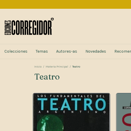
Colecciones
Temas
Autores-as
Novedades
Recome
Inicio
/
Materia Principal
/
Teatro
Teatro