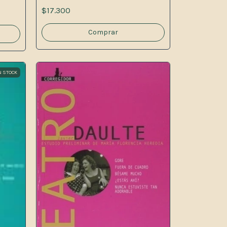
$17.300
N STOCK