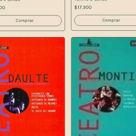
$17.300
300
SI