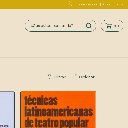
Iniciar sesión
|
Crear cuenta
(
0
)
Filtrar
Ordenar